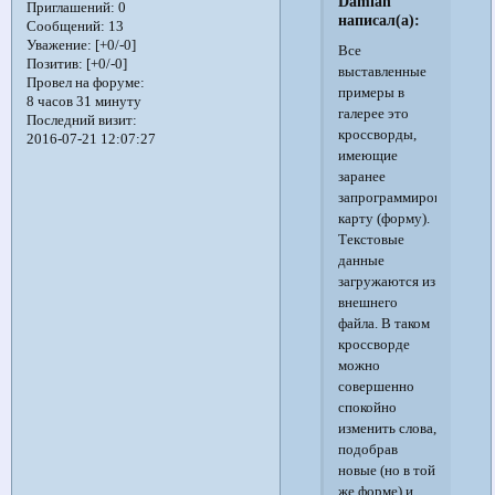
Damian
Приглашений:
0
написал(а):
Сообщений:
13
Уважение:
[+0/-0]
Все
Позитив:
[+0/-0]
выставленные
Провел на форуме:
примеры в
8 часов 31 минуту
галерее это
Последний визит:
кроссворды,
2016-07-21 12:07:27
имеющие
заранее
запрограммированную
карту (форму).
Текстовые
данные
загружаются из
внешнего
файла. В таком
кроссворде
можно
совершенно
спокойно
изменить слова,
подобрав
новые (но в той
же форме) и