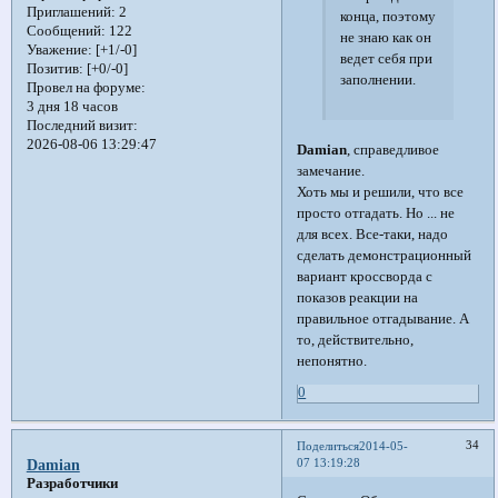
Приглашений:
2
конца, поэтому
Сообщений:
122
не знаю как он
Уважение:
[+1/-0]
ведет себя при
Позитив:
[+0/-0]
заполнении.
Провел на форуме:
3 дня 18 часов
Последний визит:
2026-08-06 13:29:47
Damian
, справедливое
замечание.
Хоть мы и решили, что все
просто отгадать. Но ... не
для всех. Все-таки, надо
сделать демонстрационный
вариант кроссворда с
показов реакции на
правильное отгадывание. А
то, действительно,
непонятно.
0
34
Поделиться
2014-05-
07 13:19:28
Damian
Разработчики