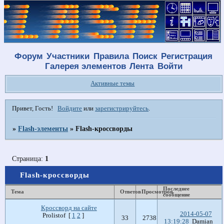
Форум
Участники
Правила
Поиск
Регистрация
Галерея элементов
Лента
Войти
Активные темы
Привет, Гость!
Войдите
или
зарегистрируйтесь
.
»
Flash-элементы
»
Flash-кроссворды
Страница:
1
Flash-кроссворды
Последнее
Тема
Ответов
Просмотров
сообщение
Кроссворд на сайте
2014-05-07
Prolistof
[
1
2
]
33
2738
13:19:28
Damian