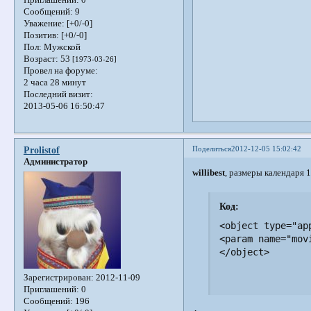
Сообщений:
9
Уважение:
[+0/-0]
Позитив:
[+0/-0]
Пол:
Мужской
Возраст:
53
[1973-03-26]
Провел на форуме:
2 часа 28 минут
Последний визит:
2013-05-06 16:50:47
Поделиться
2012-12-05 15:02:42
Prolistof
Администратор
willibest
, размеры календаря 1
Код:
<object type="ap
<param name="mov
</object>
Зарегистрирован
: 2012-11-09
Приглашений:
0
Сообщений:
196