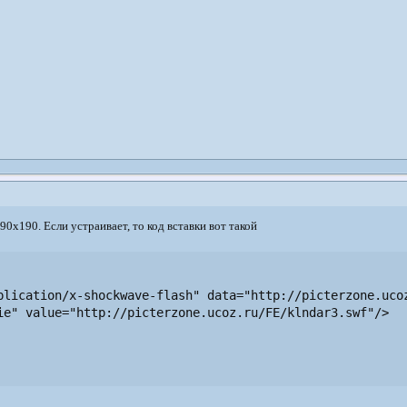
90x190. Если устраивает, то код вставки вот такой
plication/x-shockwave-flash" data="http://picterzone.ucoz
ie" value="http://picterzone.ucoz.ru/FE/klndar3.swf"/>
