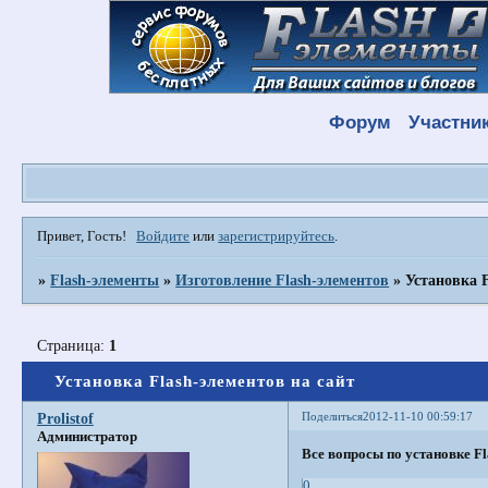
Форум
Участни
Привет, Гость!
Войдите
или
зарегистрируйтесь
.
»
Flash-элементы
»
Изготовление Flash-элементов
»
Установка F
Страница:
1
Установка Flash-элементов на сайт
Поделиться
2012-11-10 00:59:17
Prolistof
Администратор
Все вопросы по установке Fl
0