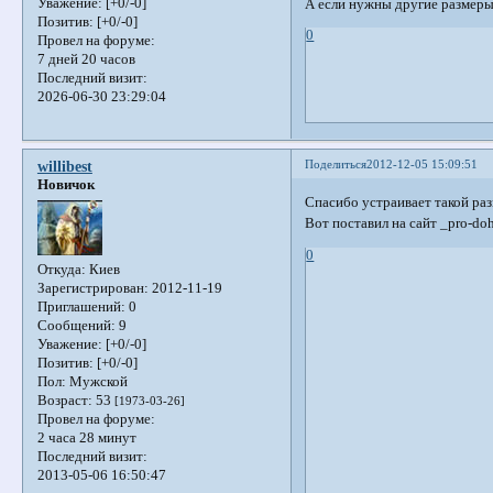
Уважение:
[+0/-0]
А если нужны другие размеры
Позитив:
[+0/-0]
0
Провел на форуме:
7 дней 20 часов
Последний визит:
2026-06-30 23:29:04
Поделиться
2012-12-05 15:09:51
willibest
Новичок
Спасибо устраивает такой раз
Вот поставил на сайт _pro-do
0
Откуда:
Киев
Зарегистрирован
: 2012-11-19
Приглашений:
0
Сообщений:
9
Уважение:
[+0/-0]
Позитив:
[+0/-0]
Пол:
Мужской
Возраст:
53
[1973-03-26]
Провел на форуме:
2 часа 28 минут
Последний визит:
2013-05-06 16:50:47