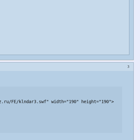
3
.ru/FE/klndar3.swf" width="190" height="190">
