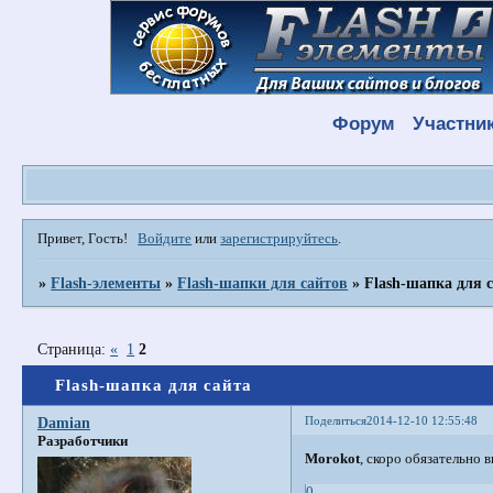
Форум
Участни
Привет, Гость!
Войдите
или
зарегистрируйтесь
.
»
Flash-элементы
»
Flash-шапки для сайтов
»
Flash-шапка для 
Страница:
«
1
2
Flash-шапка для сайта
Поделиться
2014-12-10 12:55:48
Damian
Разработчики
Morokot
, скоро обязательно 
0