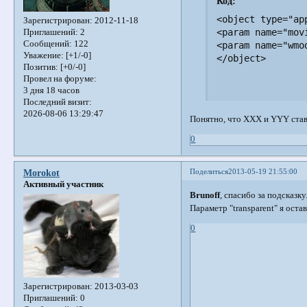
Код:
<object type="ap
Зарегистрирован
: 2012-11-18
<param name="mov
Приглашений:
2
Сообщений:
122
<param name="wmo
Уважение:
[+1/-0]
</object>
Позитив:
[+0/-0]
Провел на форуме:
3 дня 18 часов
Последний визит:
2026-08-06 13:29:47
Понятно, что XXX и YYY стави
0
Поделиться
2013-05-19 21:55:00
Morokot
Активный участник
Brunoff
, спасибо за подсказк
Параметр "transparent" я оста
0
Зарегистрирован
: 2013-03-03
Приглашений:
0