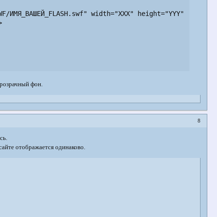
F/ИМЯ_ВАШЕЙ_FLASH.swf" width="XXX" height="YYY">



прозрачный фон.
8
сь.
а сайте отображается одинаково.