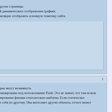
другие страницы.
ей динамического отображения графики.
наглядно отобразить основную тематику сайта.
2
рые могут возникнуть.
изированы под использование Flash. Это не значит, что там нельзя
онирование флешки относительно шаблона. Если статическое
т себя по другому. Она вытесняет другие объекты, отчего может