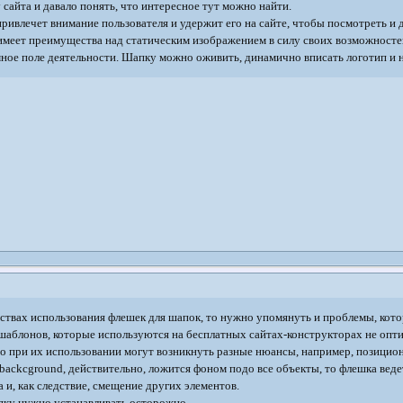
сайта и давало понять, что интересное тут можно найти.
ривлечет внимание пользователя и удержит его на сайте, чтобы посмотреть и 
 имеет преимущества над статическим изображением в силу своих возможност
мное поле деятельности. Шапку можно оживить, динамично вписать логотип и 
ствах использования флешек для шапок, то нужно упомянуть и проблемы, кото
шаблонов, которые используются на бесплатных сайтах-конструкторах не оптим
 Но при их использовании могут возникнуть разные нюансы, например, позици
backcground, действительно, ложится фоном подо все объекты, то флешка веде
и, как следствие, смещение других элементов.
апку нужно устанавливать осторожно.