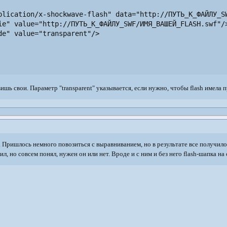
plication/x-shockwave-flash" data="http://ПУТЬ_К_ФАЙЛУ_SW
ie" value="http://ПУТЬ_К_ФАЙЛУ_SWF/ИМЯ_ВАШЕЙ_FLASH.swf"/>
de" value="transparent"/>

шь свои. Параметр "transparent" указывается, если нужно, чтобы flash имела 
у. Пришлось немного повозиться с выравниванием, но в результате все получило
вил, но совсем понял, нужен он или нет. Вроде и с ним и без него flash-шапка н