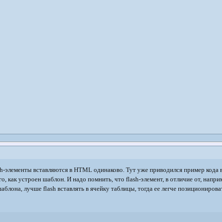
ash-элементы вставляются в HTML одинаково. Тут уже приводился пример кода в
ого, как устроен шаблон. И надо помнить, что flash-элемент, в отличие от, напри
аблона, лучше flash вставлять в ячейку таблицы, тогда ее легче позиционирова