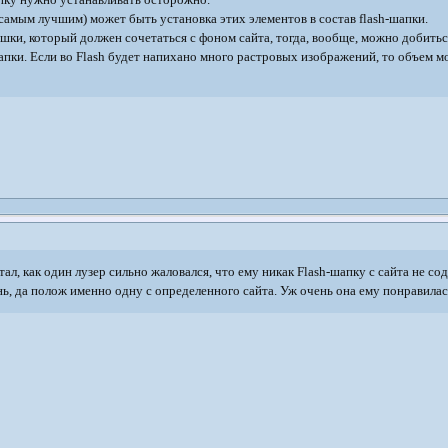
самым лучшим) может быть установка этих элементов в состав flash-шапки.
лешки, который должен сочетаться с фоном сайта, тогда, вообще, можно добит
апки. Если во Flash будет напихано много растровых изображений, то объем м
л, как один лузер сильно жаловался, что ему никак Flash-шапку с сайта не сод
ынь, да полож именно одну с определенного сайта. Уж очень она ему понравилас