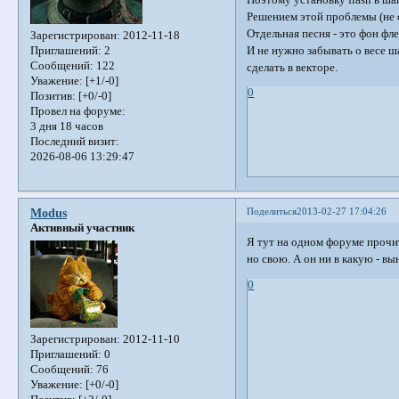
Решением этой проблемы (не 
Отдельная песня - это фон ф
Зарегистрирован
: 2012-11-18
И не нужно забывать о весе ш
Приглашений:
2
Сообщений:
122
сделать в векторе.
Уважение:
[+1/-0]
0
Позитив:
[+0/-0]
Провел на форуме:
3 дня 18 часов
Последний визит:
2026-08-06 13:29:47
Поделиться
2013-02-27 17:04:26
Modus
Активный участник
Я тут на одном форуме прочита
но свою. А он ни в какую - в
0
Зарегистрирован
: 2012-11-10
Приглашений:
0
Сообщений:
76
Уважение:
[+0/-0]