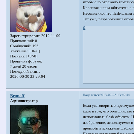
чтобы оно отражало тематику 
Красивая шапка обязательно п
Несомненно, что flash-шапка
Тут уж у разработчиков огро
0
Зарегистрирован
: 2012-11-09
Приглашений:
0
Сообщений:
196
Уважение:
[+0/-0]
Позитив:
[+0/-0]
Провел на форуме:
7 дней 20 часов
Последний визит:
2026-06-30 23:29:04
Поделиться
2013-02-23 13:49:44
Brunoff
Администратор
Если уж говорить о преимуще
Дело в том, что большинство 
использовать flash-объекты.
изображение, используемое в 
произойти искажение шаблона 
Поэтому установку flash в ш