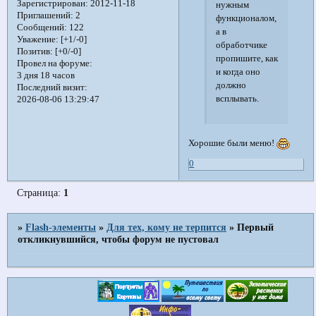
Зарегистрирован
: 2012-11-18
нужным
Приглашений:
2
функционалом,
Сообщений:
122
а в
Уважение:
[+1/-0]
обработчике
Позитив:
[+0/-0]
пропишите, как
Провел на форуме:
и когда оно
3 дня 18 часов
должно
Последний визит:
всплывать.
2026-08-06 13:29:47
Хорошие были меню!
0
Страница:
1
»
Flash-элементы
»
Для тех, кому не терпится
»
Первый
откликнувшийся, чтобы форум не пустовал