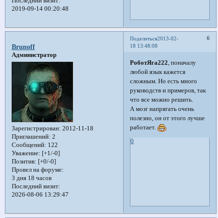
Последний визит:
2019-09-14 00:20:48
6
Поделиться
2013-02-
18 13:48:08
Brunoff
Администратор
РоботЯга222
, поначалу
любой язык кажется
сложным. Но есть много
руководств и примеров, так
что все можно решить.
А мозг напрягать очень
полезно, он от этого лучше
работает.
Зарегистрирован
: 2012-11-18
Приглашений:
2
0
Сообщений:
122
Уважение:
[+1/-0]
Позитив:
[+0/-0]
Провел на форуме:
3 дня 18 часов
Последний визит:
2026-08-06 13:29:47