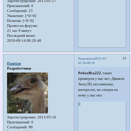
Зарегистрирован
: 2013-01-27
Приглашений:
0
Сообщений:
25
Уважение:
[+0/-0]
Позитив:
[+0/-0]
Провел на форуме:
21 час 9 минут
Последний визит:
2019-09-14 00:20:48
23
Поделиться
2015-01-
03 16:48:10
Damian
Разработчики
РоботЯга222
, таких
примеров у нас нет. Движок
Away3D, несомненно,
интересен, но спецов по
нему у нас нет.
0
Зарегистрирован
: 2013-05-16
Приглашений:
0
Сообщений:
98