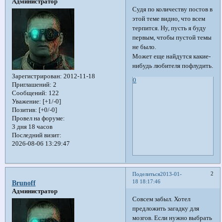
Администратор
Судя по количеству постов в
этой теме видно, что всем
терпится. Ну, пусть я буду
первым, чтобы пустой темы
не было.
Может еще найдутся какие-
нибудь любителя пофлудить.
Зарегистрирован
: 2012-11-18
0
Приглашений:
2
Сообщений:
122
Уважение:
[+1/-0]
Позитив:
[+0/-0]
Провел на форуме:
3 дня 18 часов
Последний визит:
2026-08-06 13:29:47
2
Поделиться
2013-01-
18 18:17:46
Brunoff
Администратор
Совсем забыл. Хотел
предложить загадку для
мозгов. Если нужно выбрать