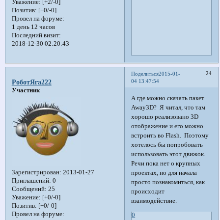
Уважение:
[+2/-0]
Позитив:
[+0/-0]
Провел на форуме:
1 день 12 часов
Последний визит:
2018-12-30 02:20:43
24
Поделиться
2015-01-
04 13:47:54
РоботЯга222
Участник
А где можно скачать пакет
Away3D? Я читал, что там
хорошо реализовано 3D
отображение и его можно
встроить во Flash. Поэтому
хотелось бы попробовать
использовать этот движок.
Речи пока нет о крупных
Зарегистрирован
: 2013-01-27
проектах, но для начала
Приглашений:
0
просто познакомиться, как
Сообщений:
25
происходит
Уважение:
[+0/-0]
взаимодействие.
Позитив:
[+0/-0]
Провел на форуме:
0