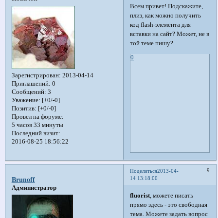
Всем привет! Подскажите,
плиз, как можно получить
код flash-элемента для
вставки на сайт? Может, не в
той теме пишу?
0
Зарегистрирован
: 2013-04-14
Приглашений:
0
Сообщений:
3
Уважение:
[+0/-0]
Позитив:
[+0/-0]
Провел на форуме:
5 часов 33 минуты
Последний визит:
2016-08-25 18:56:22
9
Поделиться
2013-04-
14 13:18:00
Brunoff
Администратор
fluorist
, можете писать
прямо здесь - это свободная
тема. Можете задать вопрос