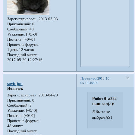
Зарегистрирован
: 2013-03-03
Приглашений:
0
Сообщений:
43
Уважение:
[+0/-0]
Позитив:
[+0/-0]
Провел на форуме:
1 день 12 часов
Последний визит:
2017-05-29 12:27:16
11
Поделиться
2013-10-
05 19:46:18
sovinjon
Новичок
Зарегистрирован
: 2013-04-20
РоботЯга222
Приглашений:
0
написал(а):
Сообщений:
3
Уважение:
[+0/-0]
Я бы тоже
Позитив:
[+0/-0]
выбрал AS1
Провел на форуме:
48 минут
Последний визит: