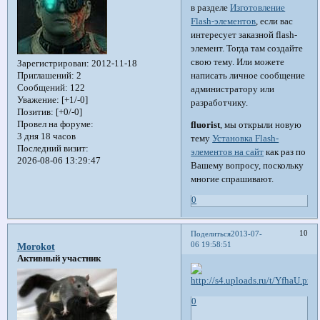
в разделе
Изготовление
Flash-элементов
, если вас
интересует заказной flash-
элемент. Тогда там создайте
свою тему. Или можете
Зарегистрирован
: 2012-11-18
написать личное сообщение
Приглашений:
2
Сообщений:
122
администратору или
Уважение:
[+1/-0]
разработчику.
Позитив:
[+0/-0]
Провел на форуме:
fluorist
, мы открыли новую
3 дня 18 часов
тему
Установка Flash-
Последний визит:
элементов на сайт
как раз по
2026-08-06 13:29:47
Вашему вопросу, поскольку
многие спрашивают.
0
10
Поделиться
2013-07-
06 19:58:51
Morokot
Активный участник
0