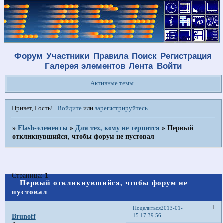
Форум
Участники
Правила
Поиск
Регистрация
Галерея элементов
Лента
Войти
Активные темы
Привет, Гость!
Войдите
или
зарегистрируйтесь
.
»
Flash-элементы
»
Для тех, кому не терпится
»
Первый
откликнувшийся, чтобы форум не пустовал
Страница:
1
Первый откликнувшийся, чтобы форум не
пустовал
1
Поделиться
2013-01-
15 17:39:56
Brunoff