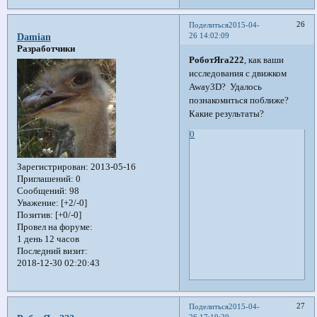
26
Поделиться
2015-04-
26 14:02:09
Damian
Разработчики
РоботЯга222
, как ваши
исследования с движком
Away3D? Удалось
познакомиться поближе?
Какие результаты?
0
Зарегистрирован
: 2013-05-16
Приглашений:
0
Сообщений:
98
Уважение:
[+2/-0]
Позитив:
[+0/-0]
Провел на форуме:
1 день 12 часов
Последний визит:
2018-12-30 02:20:43
27
Поделиться
2015-04-
26 17:19:20