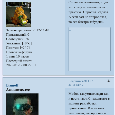
Спрашивать полезно, когда
это сразу применяешь на
практике. Спросил - сделал.
А если сам не попробовал,
то все быстро забудешь.
0
Зарегистрирован
: 2012-11-10
Приглашений:
0
Сообщений:
76
Уважение:
[+0/-0]
Позитив:
[+2/-0]
Провел на форуме:
1 день 10 часов
Последний визит:
2025-01-17 00:29:51
21
Поделиться
2014-12-
23 16:51:49
Brunoff
Администратор
Modus, так умные люди так
и поступают. Спрашивают в
момент разработки
приложения. И если что-то
непонятно, то спросили и