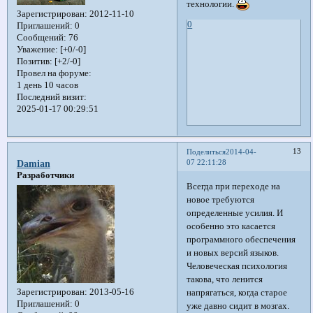
технологии.
Зарегистрирован
: 2012-11-10
0
Приглашений:
0
Сообщений:
76
Уважение:
[+0/-0]
Позитив:
[+2/-0]
Провел на форуме:
1 день 10 часов
Последний визит:
2025-01-17 00:29:51
13
Поделиться
2014-04-
07 22:11:28
Damian
Разработчики
Всегда при переходе на
новое требуются
определенные усилия. И
особенно это касается
программного обеспечения
и новых версий языков.
Человеческая психология
такова, что ленится
Зарегистрирован
: 2013-05-16
напрягаться, когда старое
Приглашений:
0
уже давно сидит в мозгах.