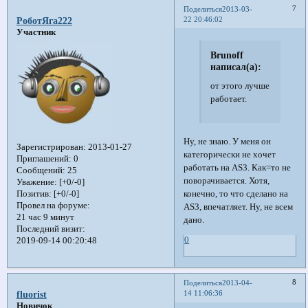
7
Поделиться
2013-03-
22 20:46:02
РоботЯга222
Участник
Brunoff
написал(а):
от этого лучше
работает.
Ну, не знаю. У меня он
Зарегистрирован
: 2013-01-27
категорически не хочет
Приглашений:
0
работать на AS3. Как=то не
Сообщений:
25
поворачивается. Хотя,
Уважение:
[+0/-0]
конечно, то что сделано на
Позитив:
[+0/-0]
Провел на форуме:
AS3, впечатляет. Ну, не всем
21 час 9 минут
дано.
Последний визит:
0
2019-09-14 00:20:48
8
Поделиться
2013-04-
14 11:06:36
fluorist
Новичок