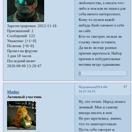
любопытства, а писать что-
либо в лом или не нашел для
себя ничего интересного.
Кому-то нужен какой-
нибудь flash-элемент к себе
Зарегистрирован
: 2012-11-18
на сайт.
Приглашений:
2
Сообщений:
122
Кто-то смотрит, нельзя ли
Уважение:
[+1/-0]
ссылку свою оставить.
Позитив:
[+0/-0]
Да мало ли еще разных
Провел на форуме:
причин зарегиться. Набор
3 дня 18 часов
причин и побудительные
Последний визит:
мотивы везде одинаковы.
2026-08-06 13:29:47
0
17
Поделиться
2014-04-
16 07:54:55
Modus
Активный участник
Ну, это точно. Народ пошел
ленивый. Мне и самому
иногда писать в лом.
Но раз зарегились, значит,
что-то заинтересовало.
Пусть себе смотрят и