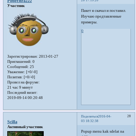
РоботЯга222
Участник
Пакет я скачал и поставил.
Изучаю предтавленные
примеры.
0
Зарегистрирован
: 2013-01-27
Приглашений:
0
Сообщений:
25
Уважение:
[+0/-0]
Позитив:
[+0/-0]
Провел на форуме:
21 час 9 минут
Последний визит:
2019-09-14 00:20:48
28
Поделиться
2016-04-
03 18:32:38
Scilla
Активный участник
Popup menu kak sdelat na