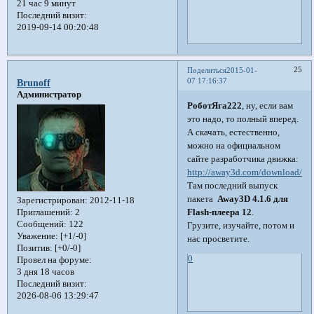
21 час 9 минут
Последний визит:
2019-09-14 00:20:48
25
Поделиться
2015-01-
07 17:16:37
Brunoff
Администратор
РоботЯга222
, ну, если вам
это надо, то полный вперед.
А скачать, естественно,
можно на официальном
сайте разработчика движка:
http://away3d.com/download/
Там последний выпуск
пакета
Away3D 4.1.6 для
Зарегистрирован
: 2012-11-18
Flash-плеера 12
.
Приглашений:
2
Сообщений:
122
Грузите, изучайте, потом и
Уважение:
[+1/-0]
нас просветите.
Позитив:
[+0/-0]
0
Провел на форуме:
3 дня 18 часов
Последний визит:
2026-08-06 13:29:47