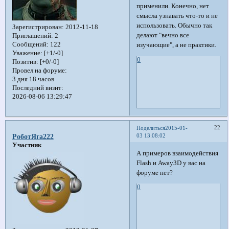
применили. Конечно, нет
смысла узнавать что-то и не
использовать. Обычно так
Зарегистрирован
: 2012-11-18
делают "вечно все
Приглашений:
2
Сообщений:
122
изучающие", а не практики.
Уважение:
[+1/-0]
0
Позитив:
[+0/-0]
Провел на форуме:
3 дня 18 часов
Последний визит:
2026-08-06 13:29:47
22
Поделиться
2015-01-
03 13:08:02
РоботЯга222
Участник
А примеров взаимодействия
Flash и Away3D у вас на
форуме нет?
0