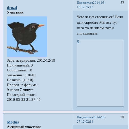
19
Поделиться
2014-05-
16 12:25:12
drozd
Участник
Чего ж тут стесняться? Взял
да и спросил. Мы все тут
чего-то не знаем, вот и
спрашиваем.
0
Зарегистрирован
: 2012-12-19
Приглашений:
0
Сообщений:
18
Уважение:
[+0/-0]
Позитив:
[+0/-0]
Провел на форуме:
9 часов 7 минут
Последний визит:
2016-05-22 21:37:45
20
Поделиться
2014-10-
27 12:02:14
Modus
Активный участник