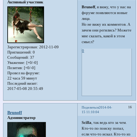
Активный участник
Brunoff
, я вижу, что у нас на
форуме появляются новые
лица.
Но не вижу их комментов. А
зачем они регились? Можете
мне сказать, какой в этом
смысл?
Зарегистрирован
: 2012-11-09
0
Приглашений:
0
Сообщений:
37
Уважение:
[+0/-0]
Позитив:
[+0/-0]
Провел на форуме:
22 часа 59 минут
Последний визит:
2017-05-08 20:55:49
16
Поделиться
2014-04-
15 11:10:04
Brunoff
Администратор
Scilla
, так ведь кто за чем.
Кто-то по поиску попал,
если что-то искал. Кто-то из