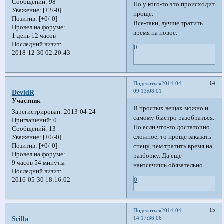
Сообщений:
98
Но у кого-то это происходит
Уважение:
[+2/-0]
проще.
Позитив:
[+0/-0]
Все-таки, лучше тратить
Провел на форуме:
время на новое.
1 день 12 часов
Последний визит:
0
2018-12-30 02:20:43
14
Поделиться
2014-04-
09 13:08:01
DevidR
Участник
В простых вещах можно и
Зарегистрирован
: 2013-04-24
самому быстро разобраться.
Приглашений:
0
Но если что-то достаточно
Сообщений:
13
сложное, то проще заказать
Уважение:
[+0/-0]
Позитив:
[+0/-0]
спецу, чем тратить время на
Провел на форуме:
разборку. Да еще
9 часов 54 минуты
накосячишь обязательно.
Последний визит:
2016-05-30 18:16:02
0
15
Поделиться
2014-04-
14 17:36:06
Scilla