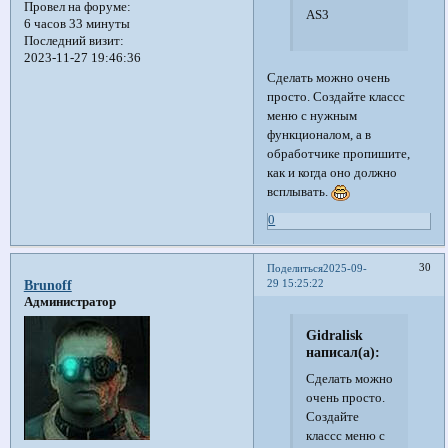
Провел на форуме:
AS3
6 часов 33 минуты
Последний визит:
2023-11-27 19:46:36
Сделать можно очень
просто. Создайте классс
меню с нужным
функционалом, а в
обработчике пропишите,
как и когда оно должно
всплывать.
0
30
Поделиться
2025-09-
29 15:25:22
Brunoff
Администратор
Gidralisk
написал(а):
Сделать можно
очень просто.
Создайте
классс меню с