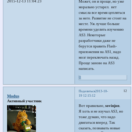
2015-12-13 11:04:23
Может, он и проще, но уже
морально устарел. нет
смысла все время цепляться
за него. Развитие не стоит на
месте. Уж лучше больше
времени уделить изучению
AS3. Некоторые
разработчики даже не
берутся править Flash-
приложения на AS1, надо
мозг переключать назад.
Проще заново на AS3
написать.
0
12
Поделиться
2013-10-
19 12:15:12
Modus
Активный участник
Вот правильно,
sovinjon
.
Я хоть и не изучал AS3, но
тоже думаю, что надо
двигаться вперед. Так
сказать, познавать новые