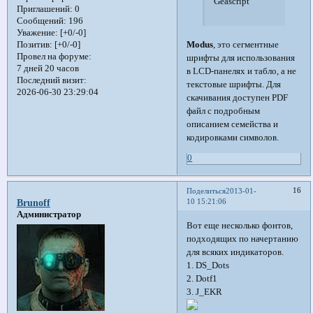
Geascript
Приглашений:
0
Сообщений:
196
Уважение:
[+0/-0]
Modus
, это сегментные
Позитив:
[+0/-0]
Провел на форуме:
шрифты для использования
7 дней 20 часов
в LCD-панелях и табло, а не
Последний визит:
текстовые шрифты. Для
2026-06-30 23:29:04
скачивания доступен PDF
файл с подробным
описанием семейства и
кодировками символов.
0
16
Поделиться
2013-01-
10 15:21:06
Brunoff
Администратор
Вот еще несколько фонтов,
подходящих по начертанию
для всяких индикаторов.
1. DS_Dots
2. Dotf1
3. J_EKR