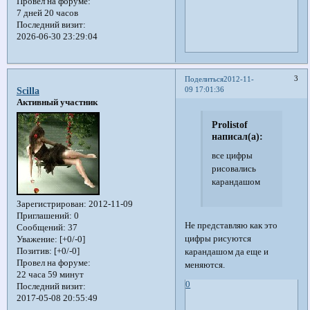
Провел на форуме:
7 дней 20 часов
Последний визит:
2026-06-30 23:29:04
3
Поделиться
2012-11-
09 17:01:36
Scilla
Активный участник
Prolistof
написал(а):
все цифры
рисовались
карандашом
Зарегистрирован
: 2012-11-09
Приглашений:
0
Не представляю как это
Сообщений:
37
цифры рисуются
Уважение:
[+0/-0]
Позитив:
[+0/-0]
карандашом да еще и
Провел на форуме:
меняются.
22 часа 59 минут
0
Последний визит:
2017-05-08 20:55:49