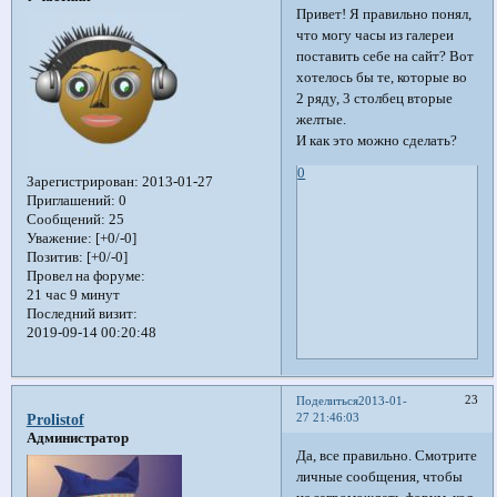
Привет! Я правильно понял,
что могу часы из галереи
поставить себе на сайт? Вот
хотелось бы те, которые во
2 ряду, 3 столбец вторые
желтые.
И как это можно сделать?
0
Зарегистрирован
: 2013-01-27
Приглашений:
0
Сообщений:
25
Уважение:
[+0/-0]
Позитив:
[+0/-0]
Провел на форуме:
21 час 9 минут
Последний визит:
2019-09-14 00:20:48
23
Поделиться
2013-01-
27 21:46:03
Prolistof
Администратор
Да, все правильно. Смотрите
личные сообщения, чтобы