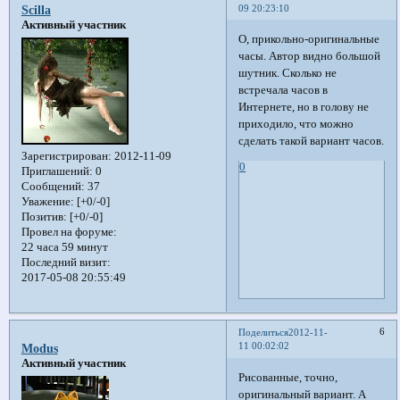
09 20:23:10
Scilla
Активный участник
О, прикольно-оригинальные
часы. Автор видно большой
шутник. Сколько не
встречала часов в
Интернете, но в голову не
приходило, что можно
сделать такой вариант часов.
Зарегистрирован
: 2012-11-09
0
Приглашений:
0
Сообщений:
37
Уважение:
[+0/-0]
Позитив:
[+0/-0]
Провел на форуме:
22 часа 59 минут
Последний визит:
2017-05-08 20:55:49
6
Поделиться
2012-11-
11 00:02:02
Modus
Активный участник
Рисованные, точно,
оригинальный вариант. А