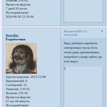
Позитив:
[+0/-0]
Провел на форуме:
7 дней 20 часов
Последний визит:
2026-06-30 23:29:04
9
Поделиться
2012-12-
10 02:19:40
Benedikt
Разработчики
Надо добавить варианты
электронных часов. Есть
очень даже оригинальные,
попробую ссылку найти, где
я их видел.
0
Зарегистрирован
: 2012-12-08
Приглашений:
0
Сообщений:
22
Уважение:
[+0/-0]
Позитив:
[+0/-0]
Провел на форуме:
21 час 44 минуты
Последний визит: