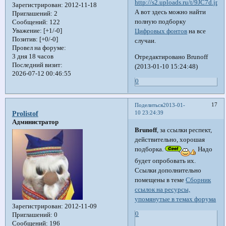
Зарегистрирован
: 2012-11-18
А вот здесь можно найти
Приглашений:
2
полную подборку
Сообщений:
122
Уважение:
[+1/-0]
Цифровых фонтов
на все
Позитив:
[+0/-0]
случаи.
Провел на форуме:
3 дня 18 часов
Отредактировано Brunoff
Последний визит:
(2013-01-10 15:24:48)
2026-07-12 00:46:55
0
17
Поделиться
2013-01-
10 23:24:39
Prolistof
Администратор
Brunoff
, за ссылки респект,
действительно, хорошая
подборка.
Надо
будет опробовать их.
Ссылки дополнительно
помещены в теме
Сборник
ссылок на ресурсы,
упомянутые в темах форума
Зарегистрирован
: 2012-11-09
0
Приглашений:
0
Сообщений:
196