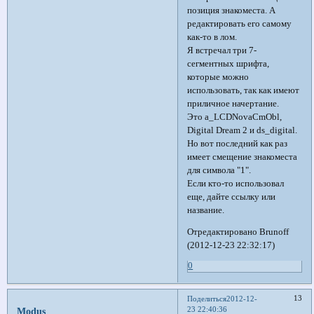
позиция знакоместа. А
редактировать его самому
как-то в лом.
Я встречал три 7-
сегментных шрифта,
которые можно
использовать, так как имеют
приличное начертание.
Это a_LCDNovaCmObl,
Digital Dream 2 и ds_digital.
Но вот последний как раз
имеет смещение знакоместа
для символа "1".
Если кто-то использовал
еще, дайте ссылку или
название.
Отредактировано Brunoff
(2012-12-23 22:32:17)
0
13
Поделиться
2012-12-
23 22:40:36
Modus