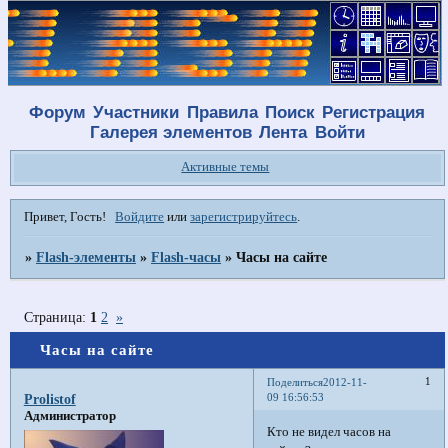
Форум
Участники
Правила
Поиск
Регистрация
Галерея элементов
Лента
Войти
Активные темы
Привет, Гость!
Войдите
или
зарегистрируйтесь
.
»
Flash-элементы
»
Flash-часы
»
Часы на сайте
Страница:
1
2
»
Часы на сайте
1
Поделиться
2012-11-
09 16:56:53
Prolistof
Администратор
Кто не видел часов на