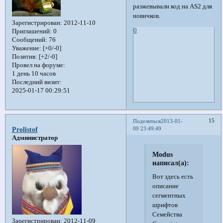
разжевывали код на AS2 для
новичков.
Зарегистрирован
: 2012-11-10
0
Приглашений:
0
Сообщений:
76
Уважение:
[+0/-0]
Позитив:
[+2/-0]
Провел на форуме:
1 день 10 часов
Последний визит:
2025-01-17 00:29:51
15
Поделиться
2013-01-
09 23:49:49
Prolistof
Администратор
Modus
написал(а):
Вот здесь есть
описание
сегментных
шрифтов
Семейства
Зарегистрирован
: 2012-11-09