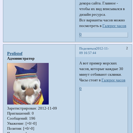
декора сайта. Главное -
чтобы их вид вписывался в
дизайн ресурса.
Все варианты часов можно
посмотреть в
Галерее часов
0
2
Поделиться
2012-11-
09 16:57:44
Prolistof
Администратор
А вот пример морских
часов, которые каждые 30
минут отбивают склянки.
Часы стоят в
Галерее часов
0
Зарегистрирован
: 2012-11-09
Приглашений:
0
Сообщений:
196
Уважение:
[+0/-0]
Позитив:
[+0/-0]