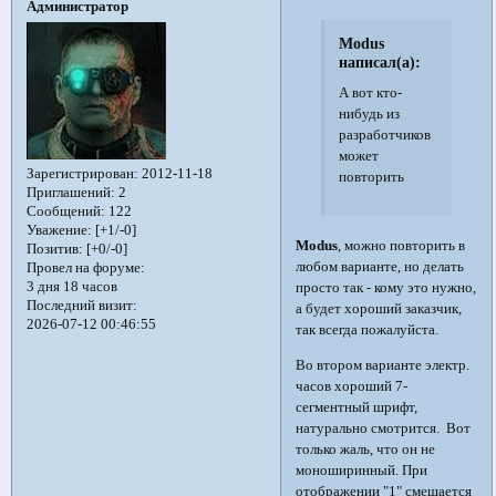
Администратор
Modus
написал(а):
А вот кто-
нибудь из
разработчиков
может
Зарегистрирован
: 2012-11-18
повторить
Приглашений:
2
Сообщений:
122
Уважение:
[+1/-0]
Modus
, можно повторить в
Позитив:
[+0/-0]
любом варианте, но делать
Провел на форуме:
3 дня 18 часов
просто так - кому это нужно,
Последний визит:
а будет хороший заказчик,
2026-07-12 00:46:55
так всегда пожалуйста.
Во втором варианте электр.
часов хороший 7-
сегментный шрифт,
натурально смотрится. Вот
только жаль, что он не
моноширинный. При
отображении "1" смещается