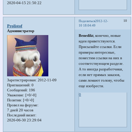
2020-04-15 21:50:22
10
Поделиться
2012-12-
10 18:04:49
Prolistof
Администратор
Benedikt
, конечно, новые
идеи приветствуются.
Присылайте ссылки. Если
примеры интересные,
поместим ссылки на них в
соответствующем разделе.
А то иногда разработчики,
если нет прямых заказов,
Зарегистрирован
: 2012-11-09
сами ломают голову, чтобы
Приглашений:
0
еще изобрести.
Сообщений:
196
0
Уважение:
[+0/-0]
Позитив:
[+0/-0]
Провел на форуме:
7 дней 20 часов
Последний визит:
2026-06-30 23:29:04