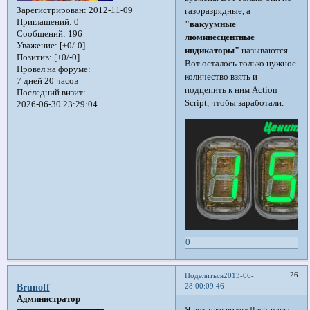
Зарегистрирован
: 2012-11-09
газоразрядные, а
Приглашений:
0
"вакуумные
Сообщений:
196
люминесцентные
Уважение:
[+0/-0]
индикаторы"
называются.
Позитив:
[+0/-0]
Вот осталось только нужное
Провел на форуме:
количество взять и
7 дней 20 часов
подцепить к ним Action
Последний визит:
Script, чтобы заработали.
2026-06-30 23:29:04
0
26
Поделиться
2013-06-
28 00:09:46
Brunoff
Администратор
Я вот уже видел flash-часы,