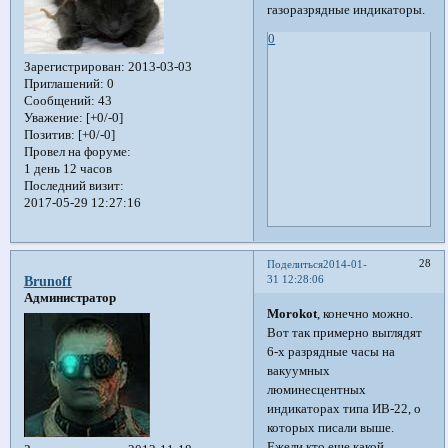
газоразрядные индикаторы.
0
Зарегистрирован
: 2013-03-03
Приглашений:
0
Сообщений:
43
Уважение:
[+0/-0]
Позитив:
[+0/-0]
Провел на форуме:
1 день 12 часов
Последний визит:
2017-05-29 12:27:16
28
Поделиться
2014-01-
31 12:28:06
Brunoff
Администратор
Morokot
, конечно можно.
Вот так примерно выглядят
6-х разрядные часы на
вакуумных
люминесцентных
индикаторах типа ИВ-22, о
которых писали выше.
Ежели кто еще какой