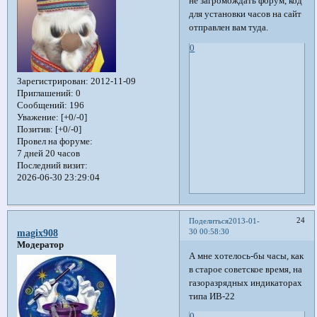
не загромождать форум, код
для установки часов на сайт
отправлен вам туда.
0
Зарегистрирован
: 2012-11-09
Приглашений:
0
Сообщений:
196
Уважение:
[+0/-0]
Позитив:
[+0/-0]
Провел на форуме:
7 дней 20 часов
Последний визит:
2026-06-30 23:29:04
24
Поделиться
2013-01-
30 00:58:30
magix908
Модератор
А мне хотелось-бы часы, как
в старое советское время, на
газоразрядных индикаторах
типа ИВ-22
0