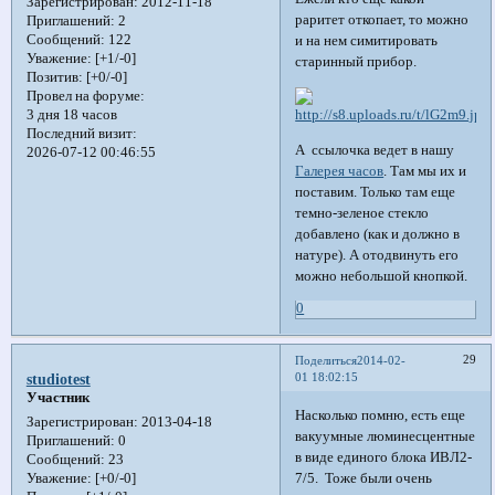
Зарегистрирован
: 2012-11-18
раритет откопает, то можно
Приглашений:
2
Сообщений:
122
и на нем симитировать
Уважение:
[+1/-0]
старинный прибор.
Позитив:
[+0/-0]
Провел на форуме:
3 дня 18 часов
Последний визит:
А ссылочка ведет в нашу
2026-07-12 00:46:55
Галерея часов
. Там мы их и
поставим. Только там еще
темно-зеленое стекло
добавлено (как и должно в
натуре). А отодвинуть его
можно небольшой кнопкой.
0
29
Поделиться
2014-02-
01 18:02:15
studiotest
Участник
Насколько помню, есть еще
Зарегистрирован
: 2013-04-18
вакуумные люминесцентные
Приглашений:
0
в виде единого блока ИВЛ2-
Сообщений:
23
7/5. Тоже были очень
Уважение:
[+0/-0]