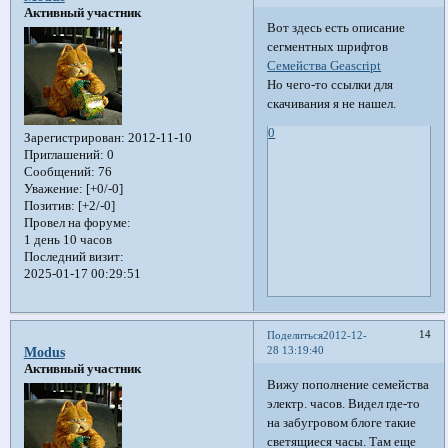
Активный участник
Вот здесь есть описание
сегментных шрифтов
Семейства Geascript
Но чего-то ссылки для
скачивания я не нашел.
0
Зарегистрирован
: 2012-11-10
Приглашений:
0
Сообщений:
76
Уважение:
[+0/-0]
Позитив:
[+2/-0]
Провел на форуме:
1 день 10 часов
Последний визит:
2025-01-17 00:29:51
14
Поделиться
2012-12-
28 13:19:40
Modus
Активный участник
Вижу пополнение семейства
электр. часов. Видел где-то
на забугровом блоге такие
светящиеся часы. Там еще