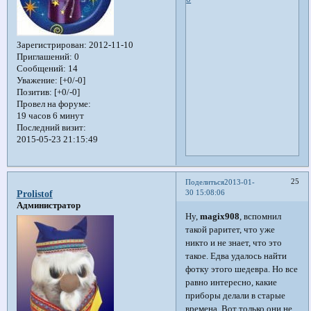
Зарегистрирован
: 2012-11-10
Приглашений:
0
Сообщений:
14
Уважение:
[+0/-0]
Позитив:
[+0/-0]
Провел на форуме:
19 часов 6 минут
Последний визит:
2015-05-23 21:15:49
25
Поделиться
2013-01-
30 15:08:06
Prolistof
Администратор
Ну,
magix908
, вспомнил
такой раритет, что уже
никто и не знает, что это
такое. Едва удалось найти
фотку этого шедевра. Но все
равно интересно, какие
приборы делали в старые
времена. Вот только они не