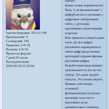
сайтах?
Каких только вариантов нет.
Часы "а ля механические" с
циферблатом и стрелками, с
цифровым электронным
табло, с детскими
картинками и мультяшками
Зарегистрирован
: 2012-11-09
и прочие.
Приглашений:
0
Мне пришлось увидеть даже
Сообщений:
196
часы, где все цифры
Уважение:
[+0/-0]
рисовались карандашом и
Позитив:
[+0/-0]
смена цифр представляла
Провел на форуме:
маленький отрывок фильма
7 дней 20 часов
рисования цифры.
Последний визит:
Разработчики выдумывают
2026-06-30 23:29:04
оригинальность кто во что
горазд. Это даже трудно
описать. Это нужно видеть.
Помимо собственно
основной
функциональности (показ
времени), часы часто
выполняют роль
динамического элемента