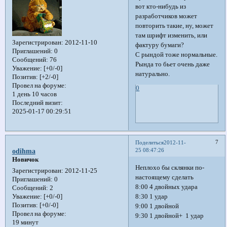
вот кто-нибудь из
разработчиков может
повторить такие, ну, может
там шрифт изменить, или
Зарегистрирован
: 2012-11-10
фактуру бумаги?
Приглашений:
0
С рындой тоже нормальные.
Сообщений:
76
Рында то бьет очень даже
Уважение:
[+0/-0]
натурально.
Позитив:
[+2/-0]
Провел на форуме:
0
1 день 10 часов
Последний визит:
2025-01-17 00:29:51
7
Поделиться
2012-11-
25 08:47:26
odihma
Новичок
Неплохо бы склянки по-
Зарегистрирован
: 2012-11-25
настоящему сделать
Приглашений:
0
8:00 4 двойных удара
Сообщений:
2
8:30 1 удар
Уважение:
[+0/-0]
Позитив:
[+0/-0]
9:00 1 двойной
Провел на форуме:
9:30 1 двойной+ 1 удар
19 минут
....