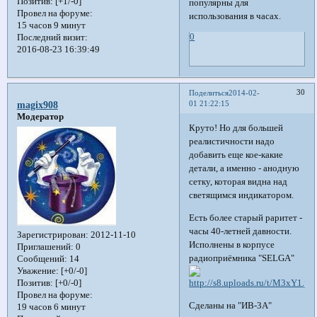
Позитив:
[+1/-0]
популярны для
Провел на форуме:
использования в часах.
15 часов 9 минут
0
Последний визит:
2016-08-23 16:39:49
30
Поделиться
2014-02-
01 21:22:15
magix908
Модератор
Круто! Но для большей
реалистичности надо
добавить еще кое-какие
детали, а именно - анодную
сетку, которая видна над
светящимся индикатором.
Есть более старый раритет -
часы 40-летней давности.
Зарегистрирован
: 2012-11-10
Исполнены в корпусе
Приглашений:
0
радиоприёмника "SELGA"
Сообщений:
14
Уважение:
[+0/-0]
Позитив:
[+0/-0]
Провел на форуме:
Сделаны на "ИВ-3А"
19 часов 6 минут