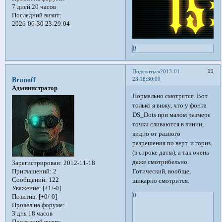
7 дней 20 часов
Последний визит:
2026-06-30 23:29:04
0
19
Поделиться
2013-01-
23 18:30:00
Brunoff
Администратор
Нормально смотрятся. Вот
только я вижу, что у фонта
DS_Dots при малом размере
точки сливаются в линии,
видно от разного
разрешения по верт. и гориз.
(в строке даты), а так очень
даже смотрибельно.
Зарегистрирован
: 2012-11-18
Готический, вообще,
Приглашений:
2
Сообщений:
122
шикарно смотрится.
Уважение:
[+1/-0]
0
Позитив:
[+0/-0]
Провел на форуме:
3 дня 18 часов