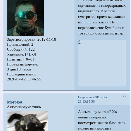
сделанные на газоразрядных
индикаторах. Красиво
смотрится, прямо как живые
из прошлой жизни. Не
перевелись еще Кулибины и
товарищи с живым мозгом.
Зарегистрирован
: 2012-11-18
0
Приглашений:
2
Сообщений:
122
Уважение:
[+1/-0]
Позитив:
[+0/-0]
Провел на форуме:
3 дня 18 часов
Последний визит:
2026-07-12 00:46:55
27
Поделиться
2013-06-
28 13:15:56
Morokot
Активный участник
А ссылочку можно? Уж
очень интересно
посмотреть как во flash-часх
можно имитировать