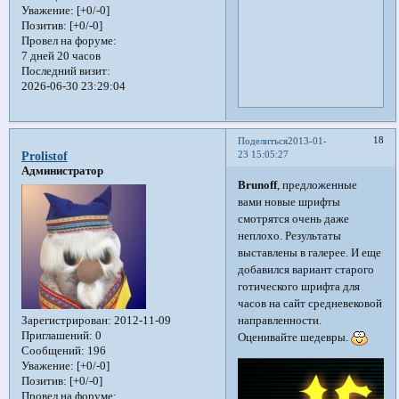
Уважение:
[+0/-0]
Позитив:
[+0/-0]
Провел на форуме:
7 дней 20 часов
Последний визит:
2026-06-30 23:29:04
18
Поделиться
2013-01-
23 15:05:27
Prolistof
Администратор
Brunoff
, предложенные
вами новые шрифты
смотрятся очень даже
неплохо. Результаты
выставлены в галерее. И еще
добавился вариант старого
готического шрифта для
часов на сайт средневековой
Зарегистрирован
: 2012-11-09
направленности.
Приглашений:
0
Оценивайте шедевры.
Сообщений:
196
Уважение:
[+0/-0]
Позитив:
[+0/-0]
Провел на форуме: