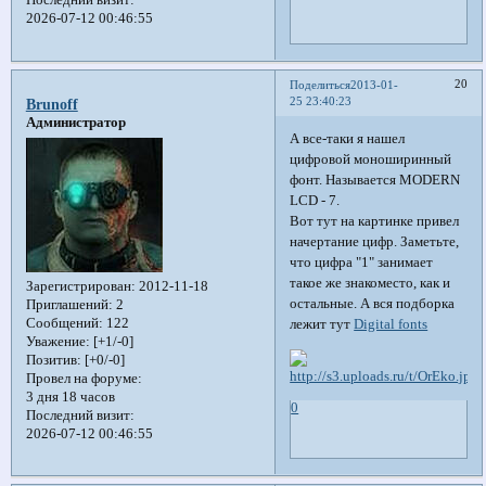
Последний визит:
2026-07-12 00:46:55
20
Поделиться
2013-01-
25 23:40:23
Brunoff
Администратор
А все-таки я нашел
цифровой моноширинный
фонт. Называется MODERN
LCD - 7.
Вот тут на картинке привел
начертание цифр. Заметьте,
что цифра "1" занимает
такое же знакоместо, как и
Зарегистрирован
: 2012-11-18
остальные. А вся подборка
Приглашений:
2
Сообщений:
122
лежит тут
Digital fonts
Уважение:
[+1/-0]
Позитив:
[+0/-0]
Провел на форуме:
3 дня 18 часов
0
Последний визит:
2026-07-12 00:46:55