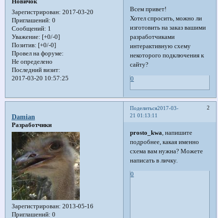
Новичок
Всем привет!
Зарегистрирован
: 2017-03-20
Хотел спросить, можно ли
Приглашений:
0
изготовить на заказ вашими
Сообщений:
1
разработчиками
Уважение:
[+0/-0]
Позитив:
[+0/-0]
интерактивную схему
Провел на форуме:
некоторого подключения к
Не определено
сайту?
Последний визит:
2017-03-20 10:57:25
0
2
Поделиться
2017-03-
21 01:13:11
Damian
Разработчики
prosto_kwa
, напишите
подробнее, какая именно
схема вам нужна? Можете
написать в личку.
0
Зарегистрирован
: 2013-05-16
Приглашений:
0