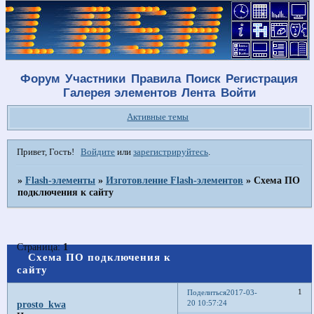
Форум
Участники
Правила
Поиск
Регистрация
Галерея элементов
Лента
Войти
Активные темы
Привет, Гость!
Войдите
или
зарегистрируйтесь
.
»
Flash-элементы
»
Изготовление Flash-элементов
»
Cхема ПО
подключения к сайту
Страница:
1
Cхема ПО подключения к
сайту
1
Поделиться
2017-03-
20 10:57:24
prosto_kwa