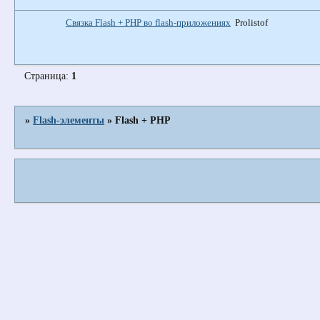
Связка Flash + PHP во flash-приложениях
Prolistof
Страница:
1
»
Flash-элементы
»
Flash + PHP